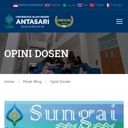
Bahasa Indonesia
English
العربية
ไทย
Türkçe
Français
OPINI DOSEN
Home
Privat: Blog
Opini Dosen