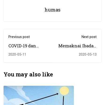
humas
Previous post
Next post
COVID-19 dan
Memaknai Ibadah
Narasi Agama
Puasa di Tengah
2020-05-11
2020-05-13
Pandemi COVID-19
You may also like