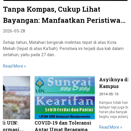
Tanpa Kompas, Cukup Lihat
Bayangan: Manfaatkan Peristiwa
Matahari di Atas Ka’bah
2026-05-28
Setiap tahun, Matahari bergerak melintas tepat di atas Kota
Mekah (tepat di atas Ka'bah). Peristiwa ini terjadi dua kali dalam
setahun, yaitu pada 27 dan...
Read More »
Asyiknya di Taman
Kampus
2014-05-13
Kampus tidak hanya sebagai tempat
belajar tapi juga bersosialisasi. Tak
heran jika banyak mahasiswa tidak
begitu saja pulang setelah kuliah di
kelas selesai, beberapa di...
COVID-19 dan Toleransi
Read More »
Antar Umat Beragama