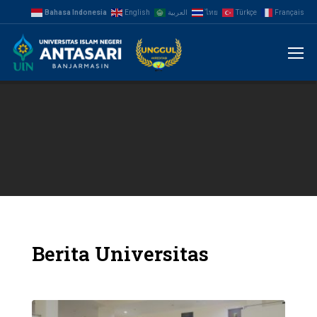
Bahasa Indonesia
English
العربية
ไทย
Türkçe
Français
JANGAN TERLAMBAT!
DAFTAR ULANG
SEKARANG
DAFTAR ULANG DI SINI
PENGUMUMAN
Berita Universitas