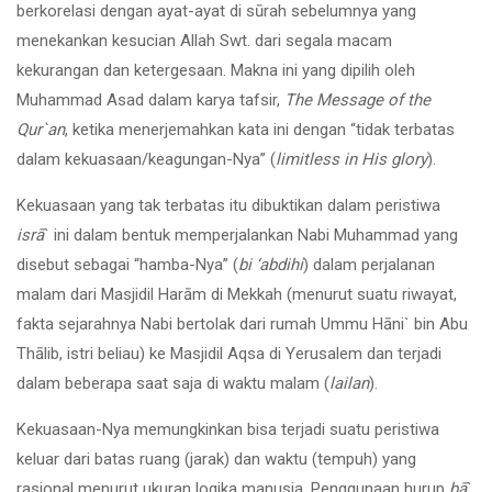
berkorelasi dengan ayat-ayat di sūrah sebelumnya yang
menekankan kesucian Allah Swt. dari segala macam
kekurangan dan ketergesaan. Makna ini yang dipilih oleh
Muhammad Asad dalam karya tafsir,
The Message of the
Qur`an
, ketika menerjemahkan kata ini dengan “tidak terbatas
dalam kekuasaan/keagungan-Nya” (
limitless in His glory
).
Kekuasaan yang tak terbatas itu dibuktikan dalam peristiwa
isrā
` ini dalam bentuk memperjalankan Nabi Muhammad yang
disebut sebagai “hamba-Nya” (
bi ‘abdihi
) dalam perjalanan
malam dari Masjidil Harām di Mekkah (menurut suatu riwayat,
fakta sejarahnya Nabi bertolak dari rumah Ummu Hāni` bin Abu
Thālib, istri beliau) ke Masjidil Aqsa di Yerusalem dan terjadi
dalam beberapa saat saja di waktu malam (
lailan
).
Kekuasaan-Nya memungkinkan bisa terjadi suatu peristiwa
keluar dari batas ruang (jarak) dan waktu (tempuh) yang
rasional menurut ukuran logika manusia. Penggunaan hurup
bā
`