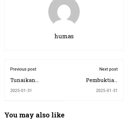
humas
Previous post
Next post
Tunaikan
Pembuktian
Program Abdi
Keholistikan BKPI
2025-01-31
2025-01-31
Antasari 2025,
di Asesmen
Kades Sungai
Lapangan
Bakar: Mahasiswa
You may also like
UIN Antasari
Lihai Berbaur dan