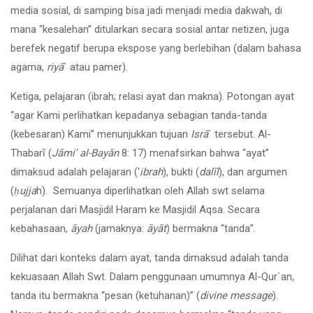
media sosial, di samping bisa jadi menjadi media dakwah, di
mana “kesalehan” ditularkan secara sosial antar netizen, juga
berefek negatif berupa ekspose yang berlebihan (dalam bahasa
agama,
riyā
` atau pamer).
Ketiga, pelajaran (ibrah; relasi ayat dan makna). Potongan ayat
“agar Kami perlihatkan kepadanya sebagian tanda-tanda
(kebesaran) Kami” menunjukkan tujuan
Isrā
` tersebut. Al-
Thabarī (
Jāmi’ al-Bayān
8: 17) menafsirkan bahwa “ayat”
dimaksud adalah pelajaran (‘
ibrah
), bukti (
dalīl
), dan argumen
(
ḥ
ujja
h). Semuanya diperlihatkan oleh Allah swt selama
perjalanan dari Masjidil Haram ke Masjidil Aqsa. Secara
kebahasaan,
āyah
(jamaknya:
āyāt
) bermakna “tanda”.
Dilihat dari konteks dalam ayat, tanda dimaksud adalah tanda
kekuasaan Allah Swt. Dalam penggunaan umumnya Al-Qur`an,
tanda itu bermakna “pesan (ketuhanan)” (
divine message
).