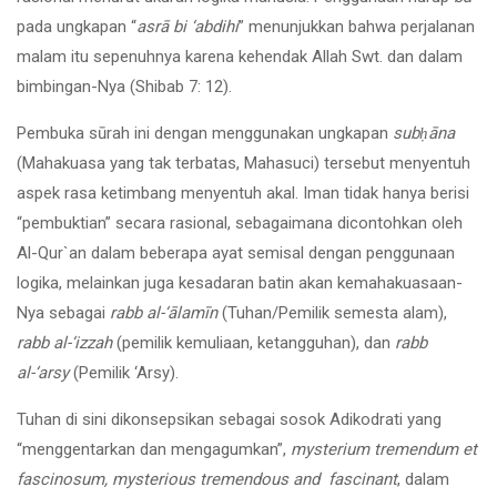
pada ungkapan “
asrā bi ‘abdihi
” menunjukkan bahwa perjalanan
malam itu sepenuhnya karena kehendak Allah Swt. dan dalam
bimbingan-Nya (Shibab 7: 12).
Pembuka sūrah ini dengan menggunakan ungkapan
sub
ḥ
āna
(Mahakuasa yang tak terbatas, Mahasuci) tersebut menyentuh
aspek rasa ketimbang menyentuh akal. Iman tidak hanya berisi
“pembuktian” secara rasional, sebagaimana dicontohkan oleh
Al-Qur`an dalam beberapa ayat semisal dengan penggunaan
logika, melainkan juga kesadaran batin akan kemahakuasaan-
Nya sebagai
rabb al-‘ālamīn
(Tuhan/Pemilik semesta alam),
rabb al-‘izzah
(pemilik kemuliaan, ketangguhan), dan
rabb
al-‘arsy
(Pemilik ‘Arsy).
Tuhan di sini dikonsepsikan sebagai sosok Adikodrati yang
“menggentarkan dan mengagumkan”,
mysterium tremendum et
fascinosum, mysterious tremendous and fascinant
, dalam