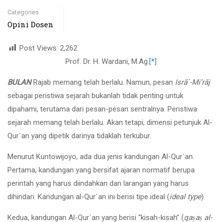
Categories
Opini Dosen
Post Views:
2,262
Prof. Dr. H. Wardani, M.Ag.
[*]
BULAN
Rajab memang telah berlalu. Namun, pesan
Isrā`-Mi’rāj
sebagai peristiwa sejarah bukanlah tidak penting untuk
dipahami, terutama dari pesan-pesan sentralnya. Peristiwa
sejarah memang telah berlalu. Akan tetapi, dimensi petunjuk Al-
Qur`an yang dipetik darinya tidaklah terkubur.
Menurut Kuntowijoyo, ada dua jenis kandungan Al-Qur`an.
Pertama, kandungan yang bersifat ajaran normatif berupa
perintah yang harus diindahkan dan larangan yang harus
dihindari. Kandungan al-Qur`an ini berisi tipe ideal (
ideal type
).
Kedua, kandungan Al-Qur`an yang berisi “kisah-kisah” (
qa
ṣ
a
ṣ
al-