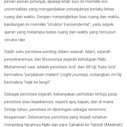
pesan-pesan petunjuk, apalagi kitab suci ini memiliki sisi
universalitas yang mengandaikan petunjuknya berlaku lintas
ruang dan waktu. Dengan menyingkirkan bias ruang dan waktu,
kandungan ini memiliki “struktur transendental”, yaitu aspek
ajaran yang melampui batas ruang dan waktu yang tersusun
secara rapi.
Salah satu peristiwa penting dalam sejarah Islam, sejarah
penyebarannya, dan khususnya sejarah kehidupan Nabi
Muhammad saw. adalah peristiwa
Isrā
` dan
Mi’rāj
. Kata
Isrā`
bermakna “perjalanan malam” (
night journey
), sedangkan
mi’rāj
bermakna “naik ke langit”.
Sebagai peristiwa sejarah, kebanyakan perhatian tertuju pada
peristiwa atau kejadiannya; seperti apa, kapan, dan di mana.
Setiap tahun, peristiwa ini diperingati sebagai seremoni
keagamaan. Sebenarnya, peristiwa yang terjadi setahun
menjelang hijrahnya Nabi dan para Sahabat ke Yatsrib (Madinah)