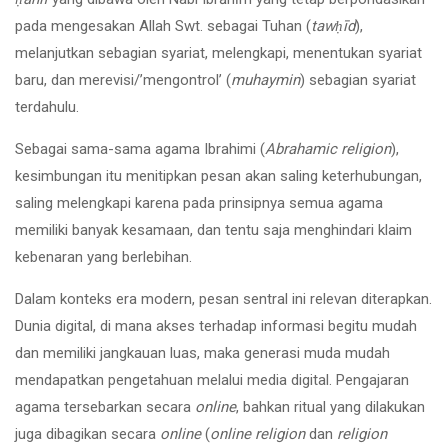
pada mengesakan Allah Swt. sebagai Tuhan (
taw
ḥ
īd
),
melanjutkan sebagian syariat, melengkapi, menentukan syariat
baru, dan merevisi/’mengontrol’ (
muhaymin
) sebagian syariat
terdahulu.
Sebagai sama-sama agama Ibrahimi (
Abrahamic religion
),
kesimbungan itu menitipkan pesan akan saling keterhubungan,
saling melengkapi karena pada prinsipnya semua agama
memiliki banyak kesamaan, dan tentu saja menghindari klaim
kebenaran yang berlebihan.
Dalam konteks era modern, pesan sentral ini relevan diterapkan.
Dunia digital, di mana akses terhadap informasi begitu mudah
dan memiliki jangkauan luas, maka generasi muda mudah
mendapatkan pengetahuan melalui media digital. Pengajaran
agama tersebarkan secara
online
, bahkan ritual yang dilakukan
juga dibagikan secara
online
(
online religion
dan
religion