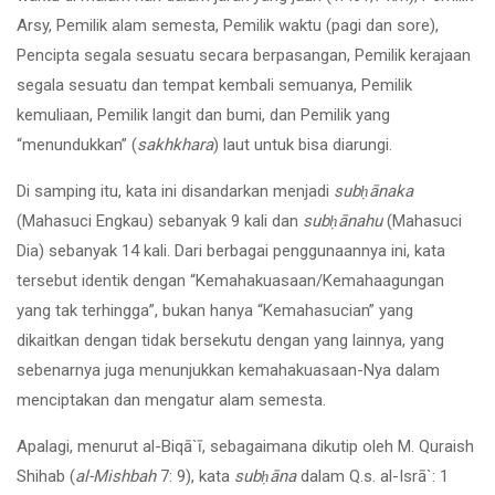
Arsy, Pemilik alam semesta, Pemilik waktu (pagi dan sore),
Pencipta segala sesuatu secara berpasangan, Pemilik kerajaan
segala sesuatu dan tempat kembali semuanya, Pemilik
kemuliaan, Pemilik langit dan bumi, dan Pemilik yang
“menundukkan” (
sakhkhara
) laut untuk bisa diarungi.
Di samping itu, kata ini disandarkan menjadi
sub
ḥ
ānaka
(Mahasuci Engkau) sebanyak 9 kali dan
sub
ḥ
ānahu
(Mahasuci
Dia) sebanyak 14 kali. Dari berbagai penggunaannya ini, kata
tersebut identik dengan “Kemahakuasaan/Kemahaagungan
yang tak terhingga”, bukan hanya “Kemahasucian” yang
dikaitkan dengan tidak bersekutu dengan yang lainnya, yang
sebenarnya juga menunjukkan kemahakuasaan-Nya dalam
menciptakan dan mengatur alam semesta.
Apalagi, menurut al-Biqā`ī, sebagaimana dikutip oleh M. Quraish
Shihab (
al-Mishbah
7: 9), kata
sub
ḥ
āna
dalam Q.s. al-Isrā`: 1