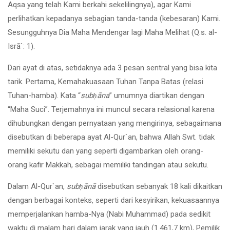
Aqsa yang telah Kami berkahi sekelilingnya), agar Kami
perlihatkan kepadanya sebagian tanda-tanda (kebesaran) Kami.
Sesungguhnya Dia Maha Mendengar lagi Maha Melihat (Q.s. al-
Isrā`: 1).
Dari ayat di atas, setidaknya ada 3 pesan sentral yang bisa kita
tarik. Pertama, Kemahakuasaan Tuhan Tanpa Batas (relasi
Tuhan-hamba). Kata “
sub
ḥ
āna
” umumnya diartikan dengan
“Maha Suci”. Terjemahnya ini muncul secara relasional karena
dihubungkan dengan pernyataan yang mengirinya, sebagaimana
disebutkan di beberapa ayat Al-Qur`an, bahwa Allah Swt. tidak
memiliki sekutu dan yang seperti digambarkan oleh orang-
orang kafir Makkah, sebagai memiliki tandingan atau sekutu.
Dalam Al-Qur`an,
sub
ḥ
ānā
disebutkan sebanyak 18 kali dikaitkan
dengan berbagai konteks, seperti dari kesyirikan, kekuasaannya
memperjalankan hamba-Nya (Nabi Muhammad) pada sedikit
waktu di malam hari dalam jarak yang jauh (1.461,7 km), Pemilik