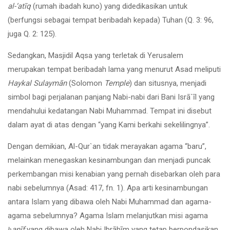
al-‘atīq
(rumah ibadah kuno) yang didedikasikan untuk
(berfungsi sebagai tempat beribadah kepada) Tuhan (Q. 3: 96,
juga Q. 2: 125).
Sedangkan, Masjidil Aqsa yang terletak di Yerusalem
merupakan tempat beribadah lama yang menurut Asad meliputi
Haykal Sulaymān
(Solomon
Temple
) dan situsnya, menjadi
simbol bagi perjalanan panjang Nabi-nabi dari Bani Isrā`īl yang
mendahului kedatangan Nabi Muhammad. Tempat ini disebut
dalam ayat di atas dengan “yang Kami berkahi sekelilingnya”.
Dengan demikian, Al-Qur`an tidak merayakan agama “baru”,
melainkan menegaskan kesinambungan dan menjadi puncak
perkembangan misi kenabian yang pernah disebarkan oleh para
nabi sebelumnya (Asad: 417, fn. 1). Apa arti kesinambungan
antara Islam yang dibawa oleh Nabi Muhammad dan agama-
agama sebelumnya? Agama Islam melanjutkan misi agama
ḥ
anīf
yang dibawa oleh Nabi Ibrāhīm yang tetap berpondasikan