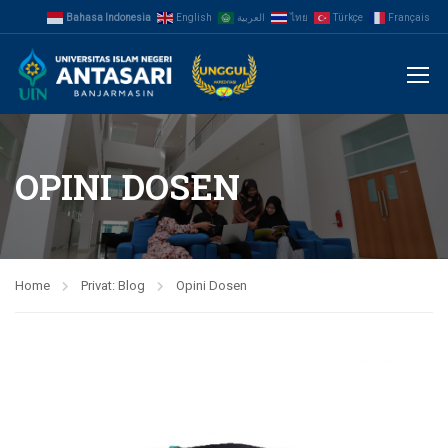
Bahasa Indonesia
English
العربية
ไทย
Türkçe
Français
OPINI DOSEN
Home
Privat: Blog
Opini Dosen