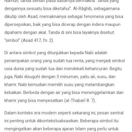
Namun, tanda sendiri pada dasarnya bermakna “tanda yang
dengannya sesuatu bisa diketahui”. Al-Rāghib, sebagaimana
dikutip oleh Asad, memaknainya sebagai fenomena yang bisa
dipersepsikan, baik yang bisa dicerap dengan indera maupun
dipahami dengan akal. Tanda di sini bisa layaknya disebut
“simbol” (Asad 417, fn. 2).
Di antara simbol yang ditunjukkan kepada Nabi adalah
penampakan orang yang sudah tua renta, yang menjadi simbol
usia dunia yang sudah tua dan mendekati kehancuran. Begitu
juga, Nabi disuguhi dengan 3 minuman, yaitu air, susu, dan
khamr. Nabi kemudian memilih susu yang melambangkan
kebaikan. Berbeda dengan air yang bisa menenggelamkan dan
khamr yang bisa menyesatkan (al-Thabarī 8: 7).
Dalam konteks era modern seperti sekarang ini, pesan sentral
ini penting untuk dikontekstualisasikan. Beberapa simbol itu
mengingatkan akan beberapa ajaran Islam yang perlu untuk