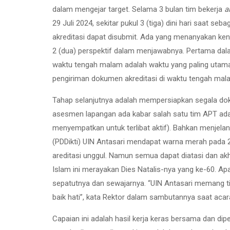
dalam mengejar target. Selama 3 bulan tim bekerja
a
29 Juli 2024, sekitar pukul 3 (tiga) dini hari saat 
akreditasi dapat disubmit. Ada yang menanyakan ke
2 (dua) perspektif dalam menjawabnya. Pertama dalam 
waktu tengah malam adalah waktu yang paling utama
pengiriman dokumen akreditasi di waktu tengah mal
Tahap selanjutnya adalah mempersiapkan segala dok
asesmen lapangan ada kabar salah satu tim APT ada 
menyempatkan untuk terlibat aktif). Bahkan menjela
(PDDikti) UIN Antasari mendapat warna merah pada 2
areditasi unggul. Namun semua dapat diatasi dan akh
Islam ini merayakan Dies Natalis-nya yang ke-60. Ap
sepatutnya dan sewajarnya. “UIN Antasari memang ti
baik hati”, kata Rektor dalam sambutannya saat ac
Capaian ini adalah hasil kerja keras bersama dan di