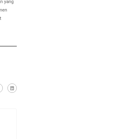
an yang
emen
t