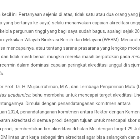
ecil ini. Pertanyaan sejenis di atas, tidak satu atau dua orang yang 
 yang bertanya ke saya) selalu menanyakan capaian akreditasi unggu
 kelola perguruan tinggi yang bagi saya sudah bagus, apalagi sejak 2
proyeksikan Wilayah Birokrasi Bersih dan Melayani (WBBM). Menurut s
 bisa mencapainya, atau tentang sarana prasarana yang lengkap mode
 dan tidak mesti benar, mungkin mereka masih berpatokan pada
min
ercermin dalam dominasi capaian peringkat akreditasi unggul di seju
%.
r Prof. Dr. H. Mujiburrahman, M.A., dan Lembaga Penjaminan Mutu 
itas academica
, bahu membahu untuk mencapai target akreditasi Ung
tantangannya. Dimulai dengan penandatanganan komitmen antara
ruari 2024, penandatanganan komitmen antara Rektor dengan Kemen
ran akreditasi di semua prodi dengan tujuan untuk mencapai skor s
 prodi, pembentukan tim akreditasi di bulan Mei dengan target 29 Jul
M lintas unit kerja sebagai tim akreditasi agar bisa selangkah dan 