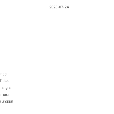
2026-07-24
inggi
 Pulau
mang si
ormasi
i unggul.