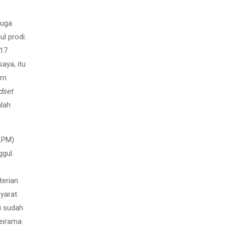
juga
l prodi.
017
aya, itu
rn
dset
mlah
(LPM)
gul.
terian
yarat
i sudah
seirama