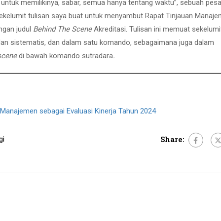
 untuk memilikinya, sabar, semua hanya tentang waktu”, sebuah pes
 sekelumit tulisan saya buat untuk menyambut Rapat Tinjauan Manaj
ngan judul
Behind The Scene
Akreditasi. Tulisan ini memuat sekelumi
 dan sistematis, dan dalam satu komando, sebagaimana juga dalam
 scene
di bawah komando sutradara
.
 Manajemen sebagai Evaluasi Kinerja Tahun 2024
Share:
gi