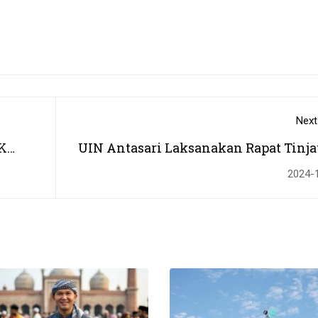
Next
K
UIN Antasari Laksanakan Rapat Tinj
ajiban
Manajemen sebagai Evaluasi Kin
2024-
Tahun 