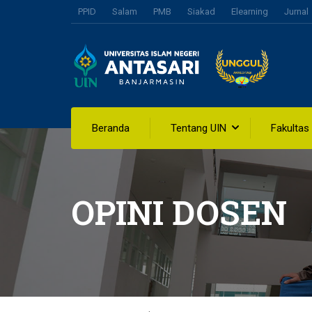
PPID
Salam
PMB
Siakad
Elearning
Jurnal
Beranda
Tentang UIN
Fakultas
OPINI DOSEN