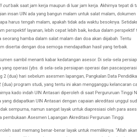
ll out
baik saat jam kerja maupun di luar jam kerja. Akhirnya tepat di 
sebagian insan UIN ada yang bangun malam untuk salat malam, dokumen
napa harus tengah malam, apakah tidak ada waktu besoknya. Setidak
perspektif layanan, lebih cepat lebih baik, kedua dalam perspektif 
 seorang hamba dalam salat malam dan doa akan diijabah. Tentu
am disertai dengan doa semoga mendapatkan hasil yang terbaik.
umen sambil menanti kabar kedatangan asesor. Di sela-sela persia
yang operasi (ybs. di sela-sela persiapan operasi dan pascaoperas
ng 2 (dua) hari sebelum asesmen lapangan, Pangkalan Data Pendidika
 (dua) program studi, yang tentu ini akan mengganggu kelancaran c
irnya kado indah UIN Antasari diperoleh di saat Pergururuan Tinggi N
a yang didapatkan UIN Antasari dengan capaian akreditasi unggul su
dak sempurna, namun sangat layak untuk diapresiasi oleh para ases
ara pembukaan Asesmen Lapangan Akreditasi Perguruan Tinggi.
peroleh saat memang benar-benar layak untuk memilikinya. “Allah aka