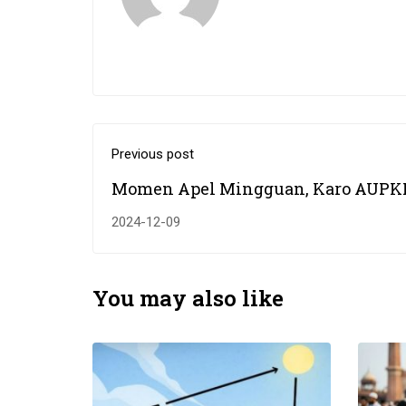
Previous post
Momen Apel Mingguan, Karo AUPK
Sampaikan Apel adalah Bagian Kew
2024-12-09
ASN
You may also like