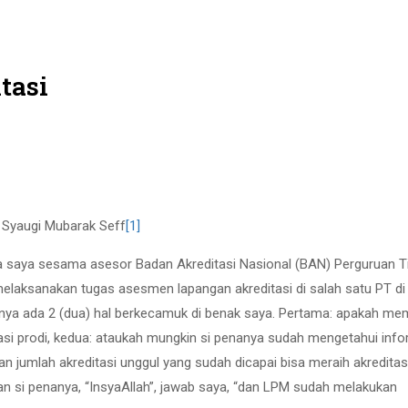
tasi
Syaugi Mubarak Seff
[1]
ga saya sesama asesor Badan Akreditasi Nasional (BAN) Perguruan T
elaksanakan tugas asesmen lapangan akreditasi di salah satu PT di
knya ada 2 (dua) hal berkecamuk di benak saya. Pertama: apakah me
tasi prodi, kedua: ataukah mungkin si penanya sudah mengetahui inf
an jumlah akreditasi unggul yang sudah dicapai bisa meraih akreditas
an si penanya, “InsyaAllah”, jawab saya, “dan LPM sudah melakukan