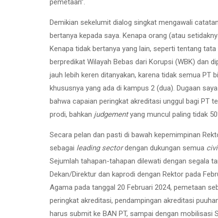
pemetaan”.
Demikian sekelumit dialog singkat mengawali catatan k
bertanya kepada saya. Kenapa orang (atau setidaknya
Kenapa tidak bertanya yang lain, seperti tentang tata
berpredikat Wilayah Bebas dari Korupsi (WBK) dan di
jauh lebih keren ditanyakan, karena tidak semua PT
khususnya yang ada di kampus 2 (dua). Dugaan saya
bahwa capaian peringkat akreditasi unggul bagi PT t
prodi, bahkan
judgement
yang muncul paling tidak 50
Secara pelan dan pasti di bawah kepemimpinan Rekto
sebagai
leading
sector
dengan dukungan semua
civ
Sejumlah tahapan-tahapan dilewati dengan segala 
Dekan/Direktur dan kaprodi dengan Rektor pada Feb
Agama pada tanggal 20 Februari 2024, pemetaan seba
peringkat akreditasi, pendampingan akreditasi puuhan
harus submit ke BAN PT, sampai dengan mobilisasi SD