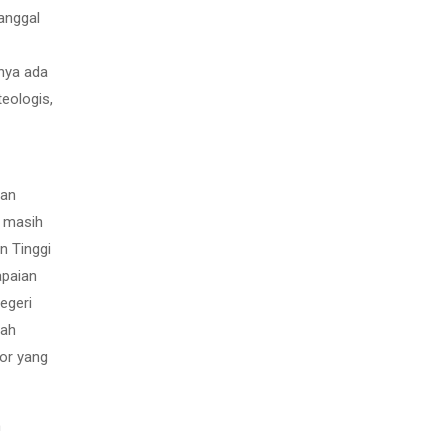
tanggal
nya ada
teologis,
pan
i masih
n Tinggi
apaian
egeri
dah
or yang
n