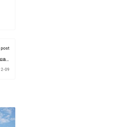
 post
auan
erja
12-09
2024