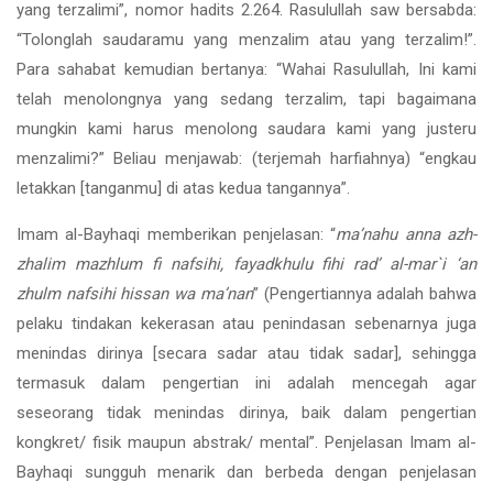
yang terzalimi”, nomor hadits 2.264. Rasulullah saw bersabda:
“Tolonglah saudaramu yang menzalim atau yang terzalim!”.
Para sahabat kemudian bertanya: “Wahai Rasulullah, Ini kami
telah menolongnya yang sedang terzalim, tapi bagaimana
mungkin kami harus menolong saudara kami yang justeru
menzalimi?” Beliau menjawab: (terjemah harfiahnya) “engkau
letakkan [tanganmu] di atas kedua tangannya”.
Imam al-Bayhaqi memberikan penjelasan: “
ma’nahu anna azh-
zhalim mazhlum fi nafsihi, fayadkhulu fihi rad’ al-mar`i ‘an
zhulm nafsihi hissan wa ma’nan
” (Pengertiannya adalah bahwa
pelaku tindakan kekerasan atau penindasan sebenarnya juga
menindas dirinya [secara sadar atau tidak sadar], sehingga
termasuk dalam pengertian ini adalah mencegah agar
seseorang tidak menindas dirinya, baik dalam pengertian
kongkret/ fisik maupun abstrak/ mental”. Penjelasan Imam al-
Bayhaqi sungguh menarik dan berbeda dengan penjelasan