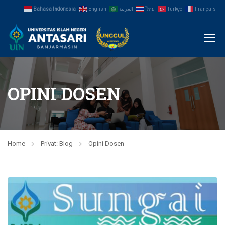
Bahasa Indonesia
English
العربية
ไทย
Türkçe
Français
OPINI DOSEN
Home
Privat: Blog
Opini Dosen