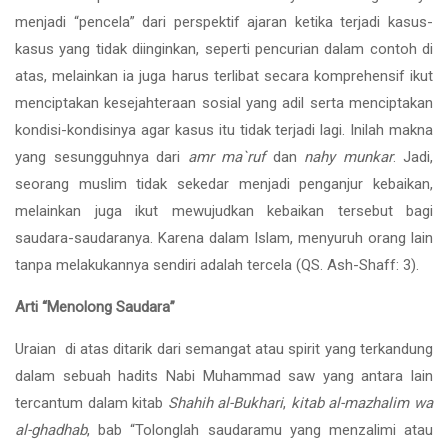
menjadi “pencela” dari perspektif ajaran ketika terjadi kasus-
kasus yang tidak diinginkan, seperti pencurian dalam contoh di
atas, melainkan ia juga harus terlibat secara komprehensif ikut
menciptakan kesejahteraan sosial yang adil serta menciptakan
kondisi-kondisinya agar kasus itu tidak terjadi lagi. Inilah makna
yang sesungguhnya dari
amr ma`ruf
dan
nahy munkar
. Jadi,
seorang muslim tidak sekedar menjadi penganjur kebaikan,
melainkan juga ikut mewujudkan kebaikan tersebut bagi
saudara-saudaranya. Karena dalam Islam, menyuruh orang lain
tanpa melakukannya sendiri adalah tercela (QS. Ash-Shaff: 3).
Arti “Menolong Saudara”
Uraian di atas ditarik dari semangat atau spirit yang terkandung
dalam sebuah hadits Nabi Muhammad saw yang antara lain
tercantum dalam kitab
Shahih al-Bukhari
,
kitab al-mazhalim wa
al-ghadhab
, bab “Tolonglah saudaramu yang menzalimi atau