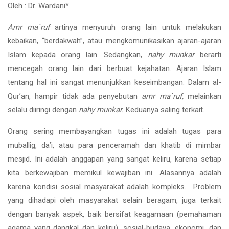
Oleh : Dr. Wardani*
Amr ma`ruf
artinya menyuruh orang lain untuk melakukan
kebaikan, “berdakwah”, atau mengkomunikasikan ajaran-ajaran
Islam kepada orang lain. Sedangkan,
nahy munkar
berarti
mencegah orang lain dari berbuat kejahatan. Ajaran Islam
tentang hal ini sangat menunjukkan keseimbangan. Dalam al-
Qur’an, hampir tidak ada penyebutan
amr ma`ruf,
melainkan
selalu diiringi dengan
nahy munkar.
Keduanya saling terkait.
Orang sering membayangkan tugas ini adalah tugas para
muballig, da’i, atau para penceramah dan khatib di mimbar
mesjid. Ini adalah anggapan yang sangat keliru, karena setiap
kita berkewajiban memikul kewajiban ini. Alasannya adalah
karena kondisi sosial masyarakat adalah kompleks. Problem
yang dihadapi oleh masyarakat selain beragam, juga terkait
dengan banyak aspek, baik bersifat keagamaan (pemahaman
agama yang dangkal dan keliru), sosial-budaya, ekonomi, dan