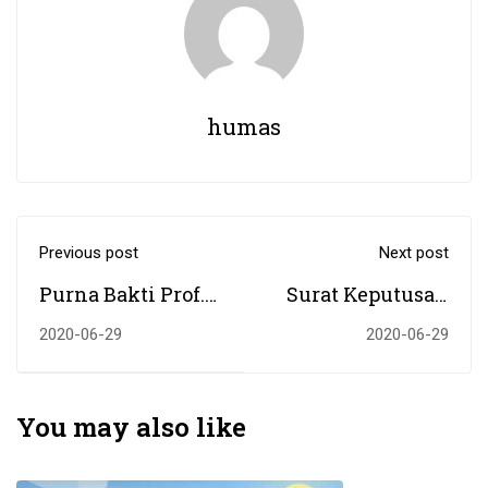
humas
Previous post
Next post
Purna Bakti Prof.
Surat Keputusan
Dr. H. Kamrani
Bersama 4
2020-06-29
2020-06-29
Buseri, MA.,
Menteri tentang
Rektor : Beliau
Panduan
adalah Tokoh
Penyelenggaraan
You may also like
yang Sangat
Pembelajaran TA
Lengkap
2020/2021 pada