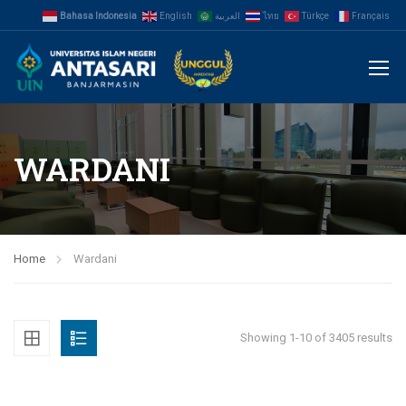
Bahasa Indonesia
English
العربية
ไทย
Türkçe
Français
WARDANI
Home
Wardani
Showing 1-10 of 3405 results