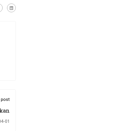
 post
ukan
04-01