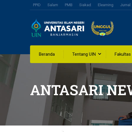
PPID
Salam
PMB
Siakad
Elearning
Jurnal
Beranda
Tentang UIN
Fakultas
ANTASARI NE