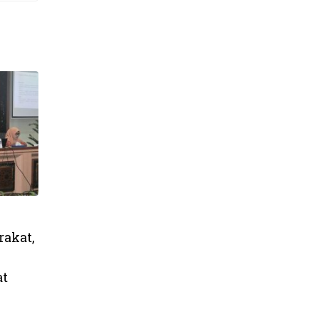
akat,
at