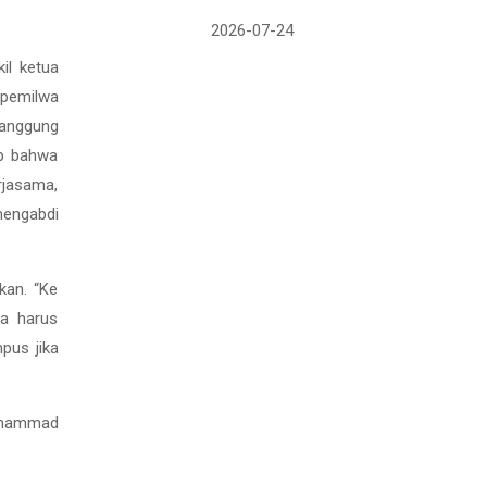
2026-07-24
il ketua
 pemilwa
tanggung
ap bahwa
rjasama,
mengabdi
kan. “Ke
ta harus
pus jika
Muhammad