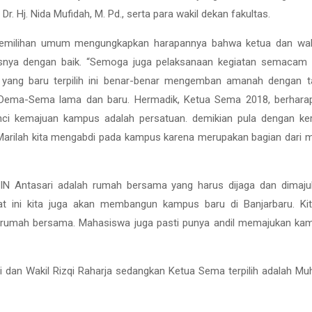
 Hj. Nida Mufidah, M. Pd., serta para wakil dekan fakultas.
a pemilihan umum mengungkapkan harapannya bahwa ketua dan wak
asnya dengan baik. “Semoga juga pelaksanaan kegiatan semacam
s yang baru terpilih ini benar-benar mengemban amanah dengan 
rus Dema-Sema lama dan baru. Hermadik, Ketua Sema 2018, berhar
nci kemajuan kampus adalah persatuan. demikian pula dengan ke
Marilah kita mengabdi pada kampus karena merupakan bagian dari 
 Antasari adalah rumah bersama yang harus dijaga dan dimaju
at ini kita juga akan membangun kampus baru di Banjarbaru. Ki
 rumah bersama. Mahasiswa juga pasti punya andil memajukan kam
i dan Wakil Rizqi Raharja sedangkan Ketua Sema terpilih adalah 