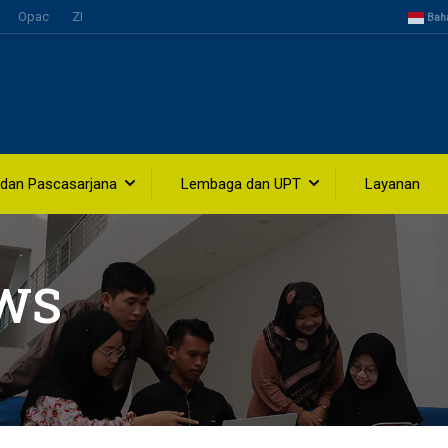
Opac
ZI
Bah
 dan Pascasarjana
Lembaga dan UPT
Layanan
WS