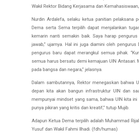
Wakil Rektor Bidang Kerjasama dan Kemahasiswaan, Dr.
Nurdin Ardalefa, selaku ketua panitian pelaksan
Dema serta Sema terpilih dapat menjalankan tug
kemarin nanti semakin baik. Saya harap penguru
jawab,” ujarnya. Hal ini juga diamini oleh pengu
pengurus baru dapat merangkul semua pihak. “Ku
semua harus bersatu demi kemajuan UIN Antasari. 
pada bangsa dan negara,” jelasnya.
Dalam sambutannya, Rektor menegaskan bahwa UIN
depan kita akan bangun infrastruktur UIN dan sa
mempunyai mindset yang sama, bahwa UIN kita ini
punya pikiran yang kritis dan kreatif,” tutup Mujib.
Adapun Ketua Dema terpilih adalah Muhammad Rijal
Yusuf dan Wakil Fahmi Ilhadi. (fdh/humas)