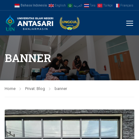
Bahasa Indonesia
English
العربية
ไทย
Türkçe
Français
BANNER
Home
Privat: Blog
banner