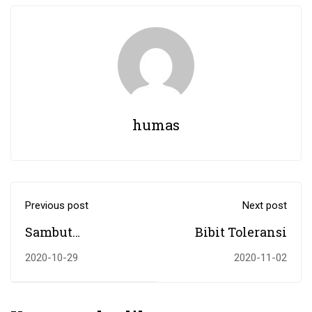
humas
Previous post
Next post
Sambut
Bibit Toleransi
Kunjungan
2020-10-29
2020-11-02
Baznas Kalsel,
UIN Antasari
Terima Bantuan