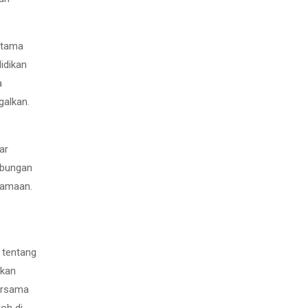
rtama
idikan
a
galkan.
ar
ubungan
agamaan.
 tentang
akan
bersama
koh di