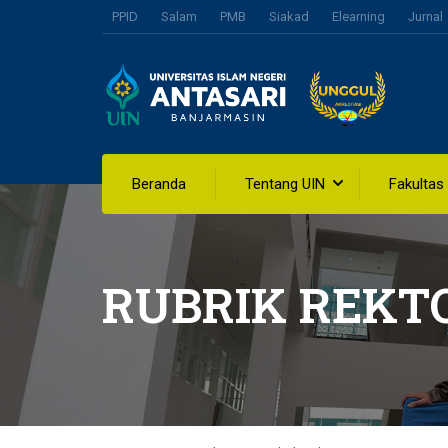
PPID
Salam
PMB
Siakad
Elearning
Jurnal
Beranda
Tentang UIN
Fakultas
RUBRIK REKT