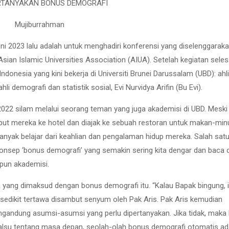
TANYAKAN BONUS DEMOGRAFI
Mujiburrahman
i 2023 lalu adalah untuk menghadiri konferensi yang diselenggaraka
 Asian Islamic Universities Association (AIUA). Setelah kegiatan seles
onesia yang kini bekerja di Universiti Brunei Darussalam (UBD): ahli
i demografi dan statistik sosial, Evi Nurvidya Arifin (Bu Evi).
22 silam melalui seorang teman yang juga akademisi di UBD. Meski
jemput mereka ke hotel dan diajak ke sebuah restoran untuk makan-mi
anyak belajar dari keahlian dan pengalaman hidup mereka. Salah sat
nsep ‘bonus demografi’ yang semakin sering kita dengar dan baca d
pun akademisi.
yang dimaksud dengan bonus demografi itu. “Kalau Bapak bingung, i
l sedikit tertawa disambut senyum oleh Pak Aris. Pak Aris kemudian
andung asumsi-asumsi yang perlu dipertanyakan. Jika tidak, maka 
lsu tentang masa depan, seolah-olah bonus demografi otomatis ad