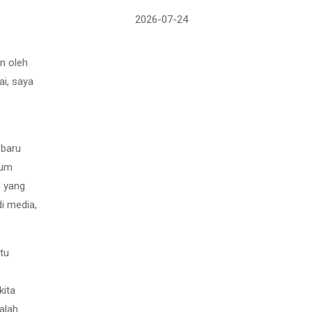
2026-07-24
n oleh
ai, saya
 baru
num
u yang
i media,
tu
kita
alah