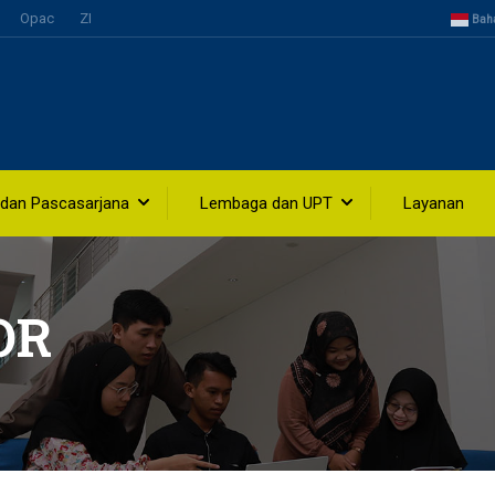
Opac
ZI
Bah
 dan Pascasarjana
Lembaga dan UPT
Layanan
OR