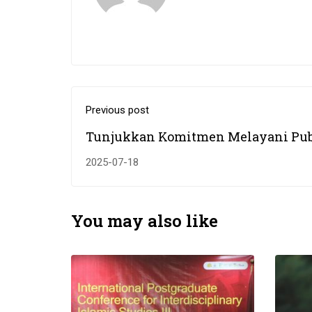
Previous post
Tunjukkan Komitmen Melayani Pub
Secara Bersih dan Berintegritas, UI
2025-07-18
Antasari Luncurkan Aplikasi Surve
You may also like