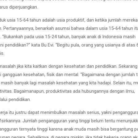
rus diperjuangkan.
usia 15-64 tahun adalah usia produktif, dan ketika jumlah mereka
. Pertanyaannya, benarkah asumsi bahwa dalam usia 15-64 tahun it
u. “Bukankah pada usia 15-24 tahun, banyak anak di Indonesia masih
 pendidikan?” kata Bu Evi. “Begitu pula, orang yang usianya di atas 
is.
asalah jika kita kaitkan dengan kesehatan dan pendidikan. Sekarang 
gangguan kesehatan, fisik dan mental. “Bagaimana dengan jumlah 
s, masih banyak lagi masalah kesehatan yang kita hadapi. Selain itu, 
tivitas. Bagaimanapun, produktivitas ada hubungannya dengan ilmu,
alui pendidikan.
kerja itu justru dapat menimbulkan masalah serius, yakni penganggura
nafsirkannya. Jumlah pengangguran yang tinggi belum tentu menunjuk
angguran ternyata tinggi karena anak muda masih bisa bergantung p
n negara. Sebaliknya, di negara miskin, jika tidak bekerja orang a