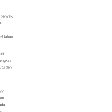
 banyak,
u
64 tahun
ini
tengkes
mutu dan
n,”
kan
ada
kan