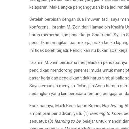
kelaparan. Maka angka pengangguran bisa jadi rendah
Setelah berpisah dengan dua ilmuwan tadi, saya m
konferensi. Ibrahim M. Zein dari Hamad bin Khalifa 
harus memerhatikan pasar kerja. Saat rehat, Syekh S
pendidikan mengikuti pasar kerja, maka ketika lapangan
Ini tidak boleh terjadi. Pendidikan itu bukan soal kerja
Ibrahim M. Zein berusaha menjelaskan pendapatnya.
pendidikan mendorong generasi muda untuk mencipta
pasar kerja dan pendidikan tidak harus timbal-balik 
Saya kemudian menyela. “Mungkin Anda berdua sama-
sedangkan yang lain berbicara tentang pengajaran dan
Esok harinya, Mufti Kesultanan Brunei, Haji Awang 
empat pilar pendidikan, yaitu (1)
learning to know
, b
sesuatu); (3)
learning to be
, belajar untuk mandiri d
dengan orang lain. Menurut Mufti, empat pilar ini sej