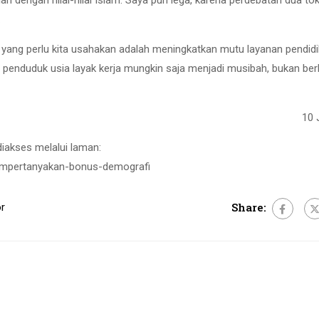
.
ni yang perlu kita usahakan adalah meningkatkan mutu layanan pendid
 penduduk usia layak kerja mungkin saja menjadi musibah, bukan ber
10 
 diakses melalui laman:
empertanyakan-bonus-demografi
Share:
or