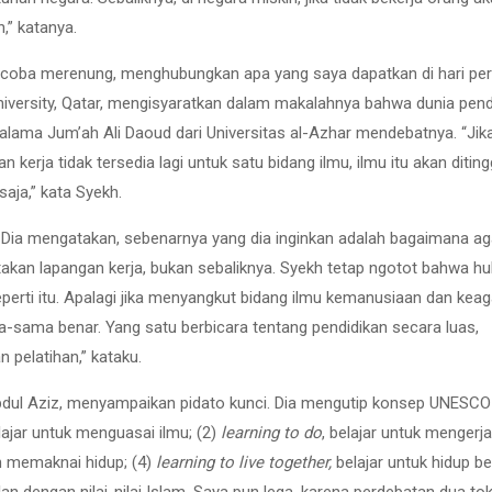
,” katanya.
encoba merenung, menghubungkan apa yang saya dapatkan di hari pe
University, Qatar, mengisyaratkan dalam makalahnya bahwa dunia pend
alama Jum’ah Ali Daoud dari Universitas al-Azhar mendebatnya. “Jik
 kerja tidak tersedia lagi untuk satu bidang ilmu, ilmu itu akan diting
 saja,” kata Syekh.
 Dia mengatakan, sebenarnya yang dia inginkan adalah bagaimana ag
kan lapangan kerja, bukan sebaliknya. Syekh tetap ngotot bahwa h
seperti itu. Apalagi jika menyangkut bidang ilmu kemanusiaan dan ke
sama benar. Yang satu berbicara tentang pendidikan secara luas,
 pelatihan,” kataku.
Abdul Aziz, menyampaikan pidato kunci. Dia mengutip konsep UNESCO
elajar untuk menguasai ilmu; (2)
learning to do
, belajar untuk mengerj
an memaknai hidup; (4)
learning to live together,
belajar untuk hidup 
alan dengan nilai-nilai Islam. Saya pun lega, karena perdebatan dua to