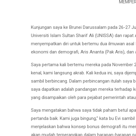
MEMPER
Kunjungan saya ke Brunei Darussalam pada 26-27 Jun
Universiti Islam Sultan Sharif Ali (UNISSA) dan rapat
menyempatkan diri untuk bertemu dua ilmuwan asal Ind
ekonomi dan demografi, Aris Ananta (Pak Aris), dan ahl
Saya pertama kali bertemu mereka pada November 20
kenal, kami langsung akrab. Kali kedua ini, saya di
sambil berbincang. Dalam perbincangan itulah saya b
saya dapatkan adalah pandangan mereka terhadap ko
yang disampaikan oleh para pejabat pemerintah atau
Saya mengatakan bahwa saya tidak paham betul apa 
pertanda baik. Kami juga bingung,” kata bu Evi sambi
menjelaskan bahwa konsep bonus demografi itu meng
akan mudah terperangkap dalam harapan-harapan pa