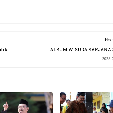
Next
lik
ALBUM WISUDA SARJANA 8
N
PASCASARJANA 56 UIN ANTAS
2025-
iZI
BANJARMA