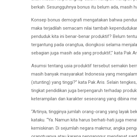
berkah. Sesungguhnya bonus itu belum ada, masih ha
Konsep bonus demografi mengatakan bahwa penduduk 
maka terjadilah semacam nilai tambah kependudukan
penduduk kita ini benar-benar produktif? Belum tent
tergantung pada orangtua, diongkosi selama menjalani
sebagian juga masih ada yang produktif,” kata Pak Ar
Asumsi tentang usia produktif tersebut semakin berm
masih banyak masyarakat Indonesia yang mengalami 
(stunting) yang tinggi?” kata Pak Aris. Selain tengke
tingkat pendidikan juga berpengaruh terhadap produk
keterampilan dan karakter seseorang yang dibina mel
“Artinya, tingginya jumlah orang-orang yang layak be
kataku. “Ya. Namun kita harus berhati-hati juga me
kemiskinan. Di sejumlah negara makmur, angka peng
orangtuanya atau karena penganggur mendapat santuna