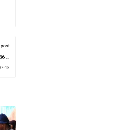
 post
6 &
ARI
07-18
SIN