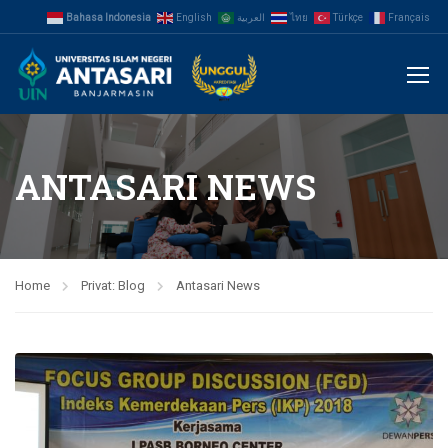
Bahasa Indonesia
English
العربية
ไทย
Türkçe
Français
ANTASARI NEWS
Home
Privat: Blog
Antasari News