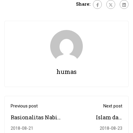
Share:
humas
Previous post
Next post
Rasionalitas Nabi
Islam dan
Ibrahim Dalam
Fenomena Hoax di
2018-08-21
2018-08-23