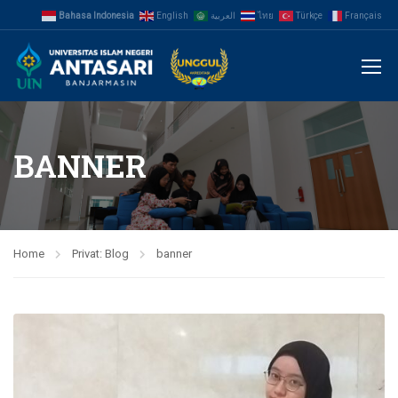
Bahasa Indonesia
English
العربية
ไทย
Türkçe
Français
BANNER
Home
Privat: Blog
banner