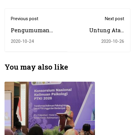
Previous post
Next post
Pengumuman
Untung Atau
Tentang
Buntung Saat
2020-10-24
2020-10-26
Pelaksanaan
Pandemi???
Seleksi Tahap II
Penerima
You may also like
Beasiswa KIP
Kuliah UIN
Antasari Tahun
2020