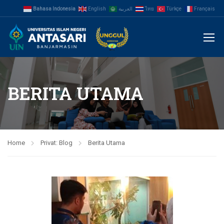
Bahasa Indonesia
English
العربية
ไทย
Türkçe
Français
BERITA UTAMA
Home
Privat: Blog
Berita Utama