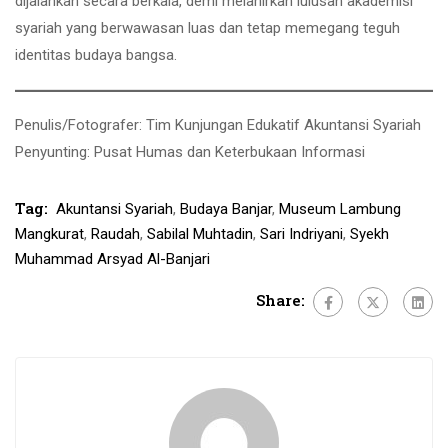
dijalankan secara berkala, demi melahirkan lulusan akademisi
syariah yang berwawasan luas dan tetap memegang teguh
identitas budaya bangsa.
Penulis/Fotografer: Tim Kunjungan Edukatif Akuntansi Syariah
Penyunting: Pusat Humas dan Keterbukaan Informasi
Tag:
Akuntansi Syariah
,
Budaya Banjar
,
Museum Lambung
Mangkurat
,
Raudah
,
Sabilal Muhtadin
,
Sari Indriyani
,
Syekh
Muhammad Arsyad Al-Banjari
Share: