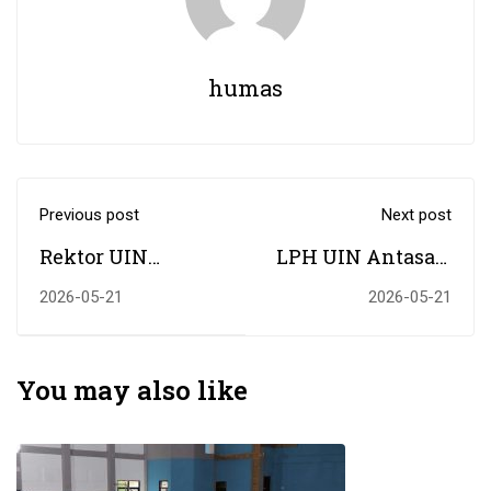
humas
Previous post
Next post
Rektor UIN
LPH UIN Antasari
Antasari
Banjarmasin
2026-05-21
2026-05-21
Serahkan SK PNS
Berkiprah
100%, Tekankan
Dampingi
Tiga Pilar
Akselerasi
You may also like
Institusi dan
Sertifikasi Halal
Integritas Bekerja
Dapur SPPG se-
Kalsel