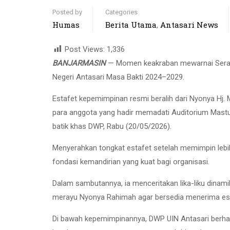
Posted by
Categories
Humas
Berita Utama
Antasari News
,
Post Views:
1,336
BANJARMASIN
— Momen keakraban mewarnai Serah 
Negeri Antasari Masa Bakti 2024–2029.
Estafet kepemimpinan resmi beralih dari Nyonya Hj.
para anggota yang hadir memadati Auditorium Mast
batik khas DWP, Rabu (20/05/2026).
Menyerahkan tongkat estafet setelah memimpin lebih 
fondasi kemandirian yang kuat bagi organisasi.
Dalam sambutannya, ia menceritakan lika-liku dinam
merayu Nyonya Rahimah agar bersedia menerima esta
Di bawah kepemimpinannya, DWP UIN Antasari berhas