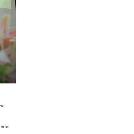
sme
peran