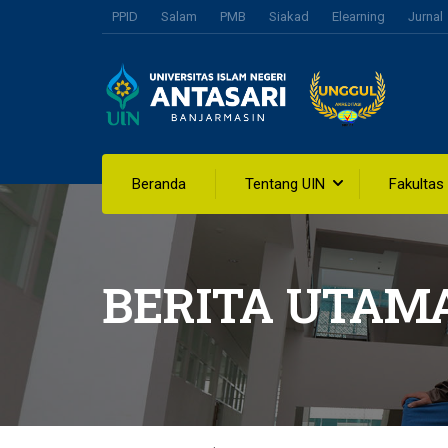
PPID
Salam
PMB
Siakad
Elearning
Jurnal
Beranda
Tentang UIN
Fakultas
BERITA UTAM