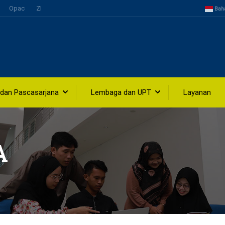
Opac
ZI
Bah
 dan Pascasarjana
Lembaga dan UPT
Layanan
A