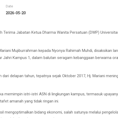
Date
2026-05-20
Terima Jabatan Ketua Dharma Wanita Persatuan (DWP) Universita
 Mariani Mujiburrahman kepada Nyonya Rahimah Muhdi, disaksikan la
ur Jahri Kampus 1, dalam balutan seragam kebanggaan berwarna or
dari delapan tahun, tepatnya sejak Oktober 2017, Hj. Mariani menin
ika memimpin istri-istri ASN di lingkungan kampus, termasuk upayan
fet amanah yang tidak ringan ini.
il mengoptimalkan bidang ekonomi, salah satunya melalui pengelol