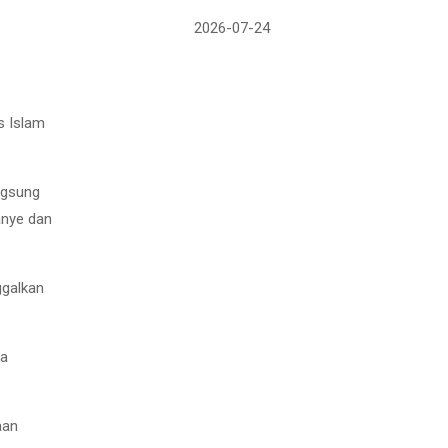
2026-07-24
s Islam
ngsung
anye dan
ggalkan
ya
aan