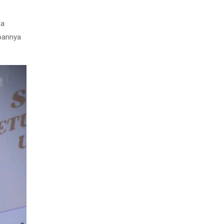
ua
epannya