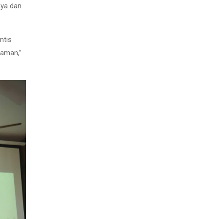
nya dan
ntis
zaman,”