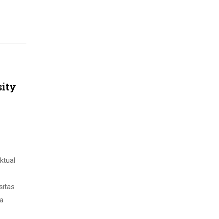
sity
ktual
sitas
ta