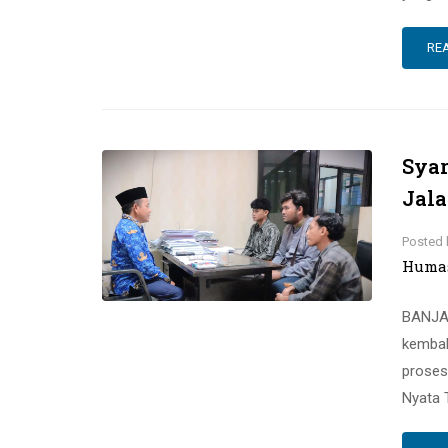
RE
Syar
Jala
Posted 
Huma
BANJAR
kembal
proses
Nyata 