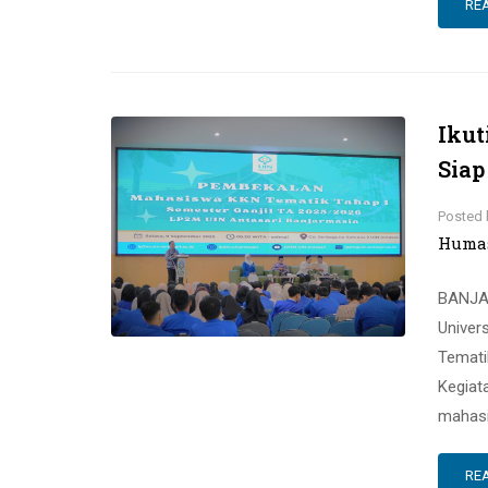
RE
Ikut
Siap
Posted 
Huma
BANJAR
Univer
Temati
Kegiat
mahasi
RE