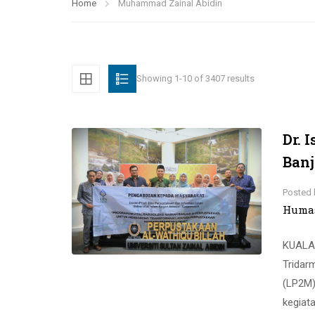
Home
Muhammad Zainal Abidin
Showing 1-10 of 3407 results
Dr. 
Banj
Posted 
Huma
KUALA 
Tridar
(LP2M)
kegiata