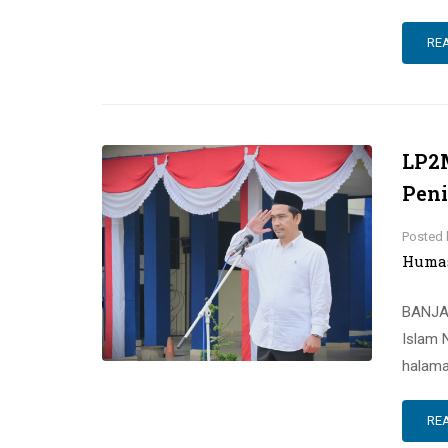
RE
LP2M
Peni
Posted 
Huma
BANJAR
Islam N
halama
RE