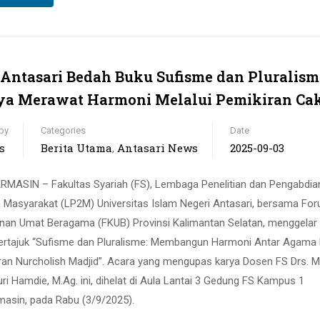
Antasari Bedah Buku Sufisme dan Pluralism
ya Merawat Harmoni Melalui Pemikiran Ca
by
Categories
Date
s
Berita Utama
Antasari News
2025-09-03
,
MASIN – Fakultas Syariah (FS), Lembaga Penelitian dan Pengabdia
 Masyarakat (LP2M) Universitas Islam Negeri Antasari, bersama Fo
nan Umat Beragama (FKUB) Provinsi Kalimantan Selatan, menggelar
ertajuk “Sufisme dan Pluralisme: Membangun Harmoni Antar Agama 
ran Nurcholish Madjid”. Acara yang mengupas karya Dosen FS Drs. M
ri Hamdie, M.Ag. ini, dihelat di Aula Lantai 3 Gedung FS Kampus 1
masin, pada Rabu (3/9/2025).