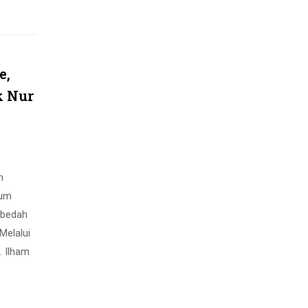
e,
k Nur
n
rum
 bedah
Melalui
. Ilham