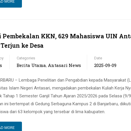
AD MORE
i Pembekalan KKN, 629 Mahasiswa UIN Ant
 Terjun ke Desa
by
Categories
Date
s
Berita Utama
Antasari News
2025-09-09
,
BARU – Lembaga Penelitian dan Pengabdian kepada Masyarakat (
sitas Islam Negeri Antasari, mengadakan pembekalan Kuliah Kerja Ny
k Tahap 1 Semester Ganjil Tahun Ajaran 2025/2026 pada Selasa (9/9
an ini bertempat di Gedung Serbaguna Kampus 2 di Banjarbaru, diikut
swa dari 63 kelompok yang tersebar di lima kabupaten.
AD MORE