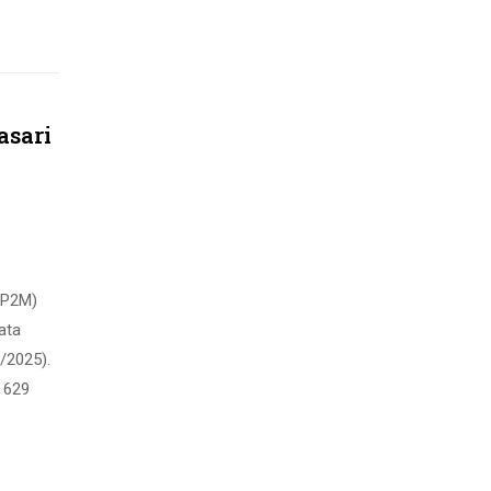
asari
LP2M)
ata
/2025).
i 629