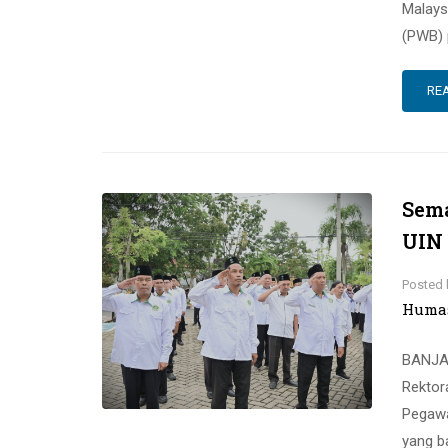
Malays
(PWB) 
RE
Sema
UIN 
Posted 
Huma
BANJAR
Rektora
Pegawa
yang ba