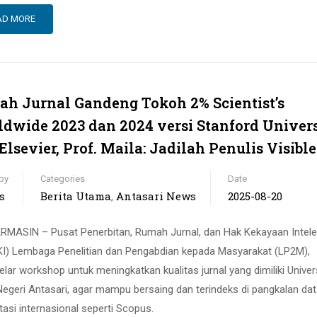
AD MORE
h Jurnal Gandeng Tokoh 2% Scientist’s
dwide 2023 dan 2024 versi Stanford Univer
Elsevier, Prof. Maila: Jadilah Penulis Visible
by
Categories
Date
s
Berita Utama
Antasari News
2025-08-20
,
MASIN – Pusat Penerbitan, Rumah Jurnal, dan Hak Kekayaan Intele
I) Lembaga Penelitian dan Pengabdian kepada Masyarakat (LP2M),
lar workshop untuk meningkatkan kualitas jurnal yang dimiliki Univer
Negeri Antasari, agar mampu bersaing dan terindeks di pangkalan da
tasi internasional seperti Scopus.