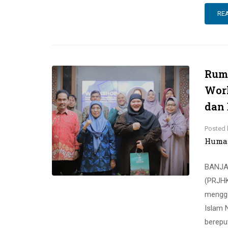
RE
Ruma
Worl
dan 
Posted 
Huma
BANJAR
(PRJHK
mengge
Islam 
berepu