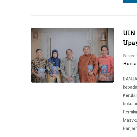
UIN 
Upa
Posted 
Huma
BANJAR
kepada
Keruku
buku b
Pemiki
Masyku
Banjar