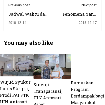
Previous post
Next post
Jadwal Waktu dan
Fenomena Yang
Lokasi
Disepelekan
2018-12-14
2018-12-17
Pelaksanaan
Seleksi
Kompetensi
You may also like
Bidang (SKB)
Peserta CPNS UIN
Antasari Tahun
2018
Wujud Syukur
Rumuskan
Sinergi
Lulus Skripsi,
Program
Transparansi,
Prodi PAI FTK
Berdampak bagi
UIN Antasari
UIN Antasari
Masyarakat,
Sabet