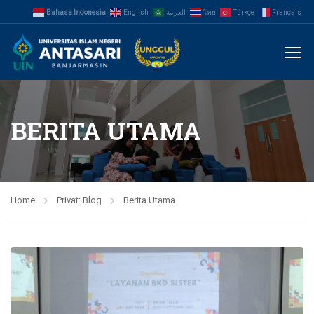
Bahasa Indonesia
English
العربية
ไทย
Türkçe
Français
BERITA UTAMA
Home
Privat: Blog
Berita Utama