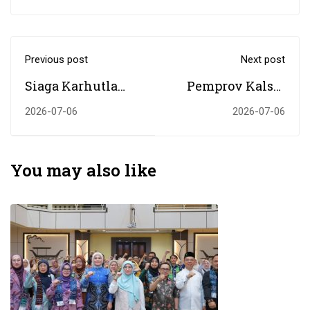
Previous post
Next post
Siaga Karhutla
Pemprov Kalsel
2026: Rektor UIN
Tetapkan Status
2026-07-06
2026-07-06
Antasari Hadiri
Siaga Darurat
Apel Provinsi,
Karhutla, Rektor
Siapkan Satgas
UIN Antasari
You may also like
dan Kampus Bebas
Pastikan Kampus
Asap
Siaga 1