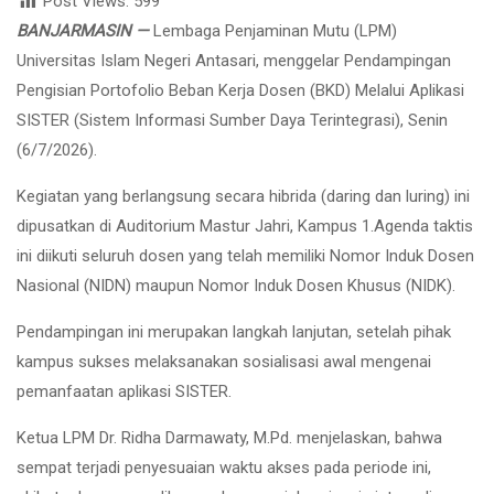
Post Views:
599
BANJARMASIN —
Lembaga Penjaminan Mutu (LPM)
Universitas Islam Negeri Antasari, menggelar Pendampingan
Pengisian Portofolio Beban Kerja Dosen (BKD) Melalui Aplikasi
SISTER (Sistem Informasi Sumber Daya Terintegrasi), Senin
(6/7/2026).
Kegiatan yang berlangsung secara hibrida (daring dan luring) ini
dipusatkan di Auditorium Mastur Jahri, Kampus 1.Agenda taktis
ini diikuti seluruh dosen yang telah memiliki Nomor Induk Dosen
Nasional (NIDN) maupun Nomor Induk Dosen Khusus (NIDK).
Pendampingan ini merupakan langkah lanjutan, setelah pihak
kampus sukses melaksanakan sosialisasi awal mengenai
pemanfaatan aplikasi SISTER.
Ketua LPM Dr. Ridha Darmawaty, M.Pd. menjelaskan, bahwa
sempat terjadi penyesuaian waktu akses pada periode ini,