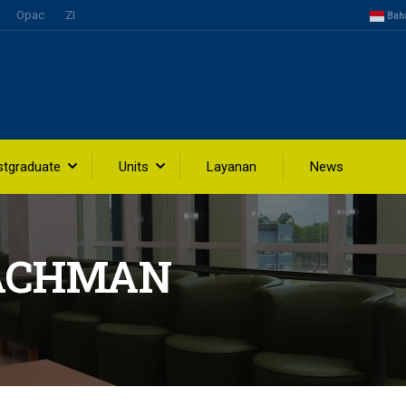
Opac
ZI
Bah
stgraduate
Units
Layanan
News
RACHMAN