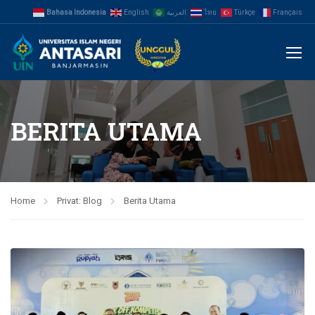
Bahasa Indonesia
English
العربية
ไทย
Türkçe
Français
BERITA UTAMA
Home
Privat: Blog
Berita Utama