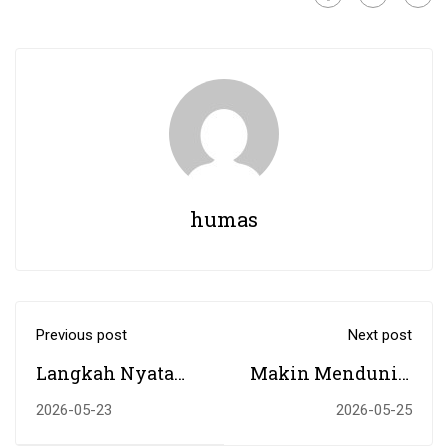
humas
Previous post
Next post
Langkah Nyata
Makin Mendunia,
UIN Antasari
UIN Antasari
2026-05-23
2026-05-25
Hadirkan Dampak
Terima