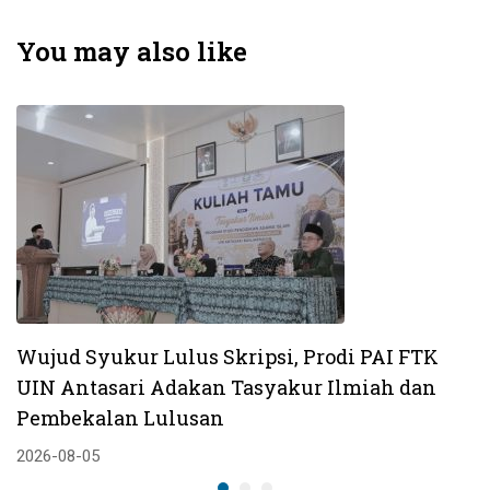
Signifikan Lewat
Mahasiswa Asing
LSP: Bekali
dan Perluas Akses
You may also like
Mahasiswa
Kerja di Luar
dengan Sertifikasi
Negeri
Kompetensi Resmi
Wujud Syukur Lulus Skripsi, Prodi PAI FTK
UIN Antasari Adakan Tasyakur Ilmiah dan
Pembekalan Lulusan
2026-08-05