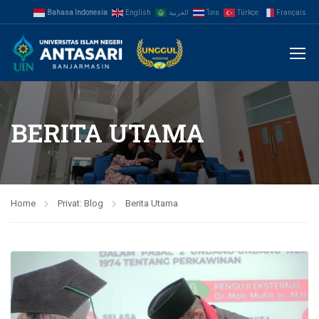
Bahasa Indonesia
English
العربية
ไทย
Türkçe
Français
BERITA UTAMA
Home
Privat: Blog
Berita Utama