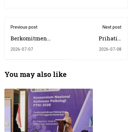
Previous post
Next post
Berkomitmen
Prihatin
Tingkatkan
Tingginya
2026-07-07
2026-07-08
Kualitas Layanan,
Perceraian di
Tim PPL FTK
Tanah Laut,
Lakukan
Fakultas Syariah
You may also like
Benchmarking di
Latih para
Departemen
Penghulu Jadi
Fisika Universitas
Mediator
Negeri Malang