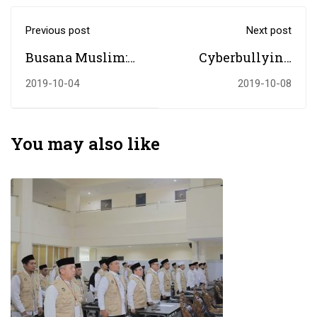
Previous post
Next post
Busana Muslim:
Cyberbullying
Antar Trend Dan
dan Pesan Surat
2019-10-04
2019-10-08
Syariat Di Tengah
Al-Hujurat Ayat
Zaman Modern
Sebelas
You may also like