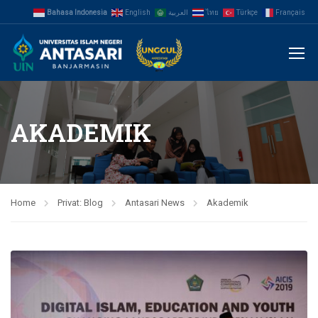
Bahasa Indonesia
English
العربية
ไทย
Türkçe
Français
AKADEMIK
Home
Privat: Blog
Antasari News
Akademik