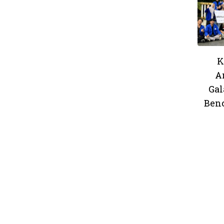
K
A
Gal
Ben