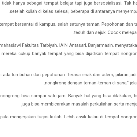
tidak hanya sebagai tempat belajar tapi juga bersosialisasi. Tak h
setelah kuliah di kelas selesai, beberapa di antaranya menye
tempat bersantai di kampus, salah satunya taman. Pepohonan dan 
teduh dan sejuk. Cocok melepa
mahasiswi Fakultas Tarbiyah, IAIN Antasari, Banjarmasin, menyatakan,
mereka cukup banyak tempat yang bisa dijadikan tempat nongron
an ada tumbuhan dan pepohonan. Terasa enak dan adem, pikiran jadi l
nongkrong dengan teman-teman di sana,” jelas
nongrong bisa sampai satu jam. Banyak hal yang bisa dilakukan, b
juga bisa membicarakan masalah perkuliahan serta menja
 pula mengerjakan tugas kuliah. Lebih asyik kalau di tempat nongr