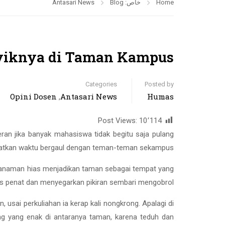
Home
خاص: Blog
Antasari News
yiknya di Taman Kampus
Categories
Posted by
Opini Dosen
Antasari News
Humas
,
Post Views:
10٬114
eran jika banyak mahasiswa tidak begitu saja pulang
mpatkan waktu bergaul dengan teman-teman sekampus.
tanaman hias menjadikan taman sebagai tempat yang
s penat dan menyegarkan pikiran sembari mengobrol.
 usai perkuliahan ia kerap kali nongkrong. Apalagi di
g yang enak di antaranya taman, karena teduh dan